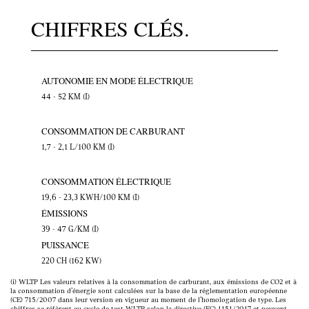
CHIFFRES CLÉS.
AUTONOMIE EN MODE ÉLECTRIQUE
44 - 52 KM (I)
CONSOMMATION DE CARBURANT
1,7 - 2,1 L/100 KM (I)
CONSOMMATION ÉLECTRIQUE
19,6 - 23,3 KWH/100 KM (I)
ÉMISSIONS
39 - 47 G/KM (I)
PUISSANCE
220 CH (162 KW)
(i) WLTP Les valeurs relatives à la consommation de carburant, aux émissions de CO2 et à
la consommation d’énergie sont calculées sur la base de la réglementation européenne
(CE) 715/2007 dans leur version en vigueur au moment de l’homologation de type. Les
chiffres se réfèrent au cycle de test WLTP selon la directive (EC) 1151/2017 et peuvent