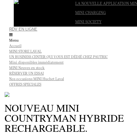
LA NOUVELLE APPLICATION MIN
MINI CHARGING
MINI SOCIETY
RDV EN LIGNE
Menu
Accueil
MINI STORE LAVAL
UN BUSINESS CENTER QUI VOUS EST DÉDIÉ CHEZ PAUTRIC
Mini disponibles immédiatement
MINI Neuves en stock
RÉSERVER UN ESSAI
Nos occasions MINI Huchet Laval
OFFRES SPECIALES
NOUVEAU MINI
COUNTRYMAN HYBRIDE
RECHARGEABLE.