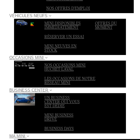
NOS OFFRES D'EMPLOI
VÉHICULES NEUFS
MINI DISPONIBLES
OFFRES DU
IMMÉDIATEMENT
MOMENT
RÉSERVER UN ESSAI
MINI NEUVES EN
STOCK
OCCASIONS MINI
NOS OCCASIONS MINI
HUCHET LAVAL
LES OCCASIONS DE NOTRE
RÉSEAU MINI
BUSINESS CENTER
UN BUSINESS
CENTER QUI VOUS
EST DÉDIÉ
MINI BUSINESS
DRIVE
BUSINESS DAYS
MA MINI